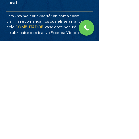
e-mail.
Para uma melhor experiência com a nossa
planilha recomendamos que ela seja manuseada
pelo
COMPUTADOR
, caso opte por usá-la no
celular, baixe o aplicativo Excel da Microsoft.
Cadastre e receba
gratuitamente!
Nome
Email