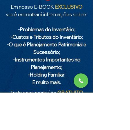
Em nosso E-BOOK
EXCLUSIVO
você encontrará informações sobre:
-Problemas do Inventário;
-Custos e Tributos do Inventário;
-O que é Planejamento Patrimonial e
Sucessório;
-Instrumentos Importantes no
Planejamento;
-Holding Familiar;
E muito mais.
Todo esse conteúdo
GRATUITO
especialmente para VOCÊ.
Insira seus abaixo dados e receba o
e-book em seu e-mail.