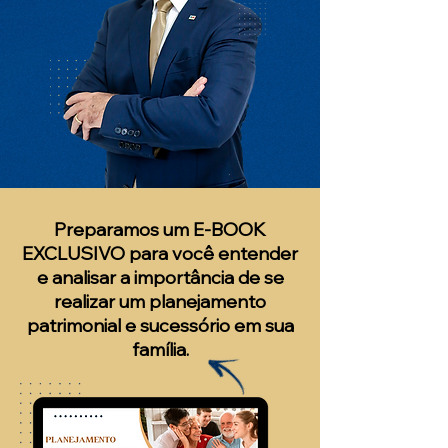
Preparamos um E-BOOK
EXCLUSIVO para você entender
e analisar a importância de se
realizar um planejamento
patrimonial e sucessório em sua
família.