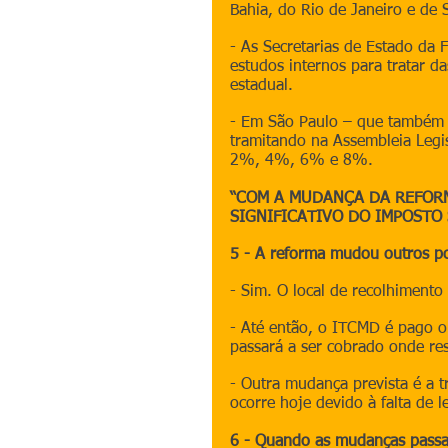
Bahia, do Rio de Janeiro e de 
- As Secretarias de Estado da F
estudos internos para tratar da
estadual.
- Em São Paulo – que também t
tramitando na Assembleia Legis
2%, 4%, 6% e 8%.
“COM A MUDANÇA DA REFORM
SIGNIFICATIVO DO IMPOSTO
5 - A reforma mudou outros po
- Sim. O local de recolhimento
- Até então, o ITCMD é pago on
passará a ser cobrado onde resi
- Outra mudança prevista é a t
ocorre hoje devido à falta de 
6 - Quando as mudanças passa