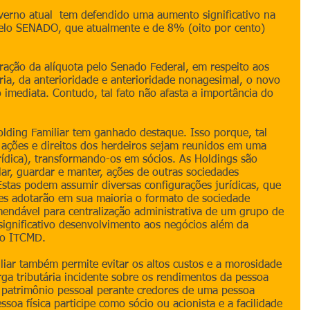
verno atual  tem defendido uma aumento significativo na 
pelo SENADO, que atualmente e de 8% (oito por cento) 
ação da alíquota pelo Senado Federal, em respeito aos 
ária, da anterioridade e anterioridade nonagesimal, o novo 
 imediata. Contudo, tal fato não afasta a importância do 
olding Familiar tem ganhado destaque. Isso porque, tal 
 ações e direitos dos herdeiros sejam reunidos em uma 
urídica), transformando-os em sócios. As Holdings são 
lar, guardar e manter, ações de outras sociedades 
stas podem assumir diversas configurações jurídicas, que 
res adotarão em sua maioria o formato de sociedade 
mendável para centralização administrativa de um grupo de 
significativo desenvolvimento aos negócios além da 
do ITCMD. 
iar também permite evitar os altos custos e a morosidade 
rga tributária incidente sobre os rendimentos da pessoa 
o patrimônio pessoal perante credores de uma pessoa 
ssoa física participe como sócio ou acionista e a facilidade 