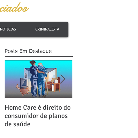
iados
NOTÍCIAS
CRIMINALISTA
Posts Em Destaque
Home Care é direito do
Como fazer Divórcio:
consumidor de planos
Veja um passo a passo
de saúde