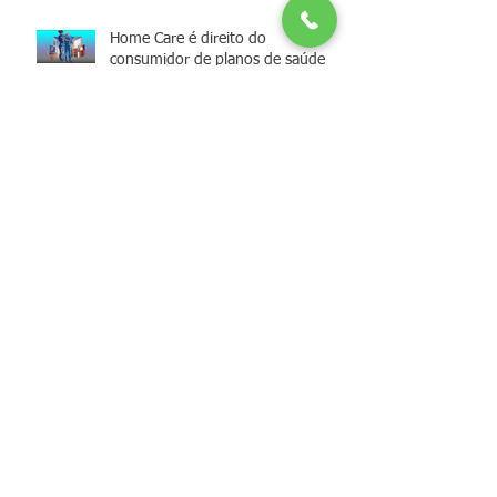
Home Care é direito do
consumidor de planos de saúde
Como fazer Divórcio: Veja um
passo a passo
QUAIS SÃO OS PASSOS PARA UM
DIVÓRCIO
Manual da União Estável.