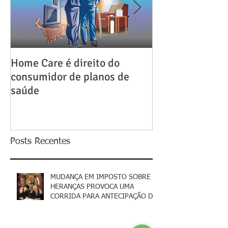
Home Care é direito do
Como fazer Divó
consumidor de planos de
passo a passo
saúde
Posts Recentes
MUDANÇA EM IMPOSTO SOBRE
HERANÇAS PROVOCA UMA
CORRIDA PARA ANTECIPAÇÃO DE
HERANÇAS